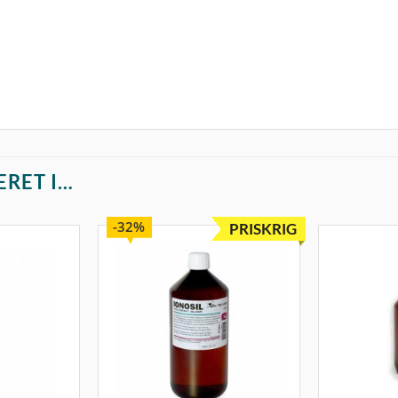
ERET I…
32%
PRISKRIG