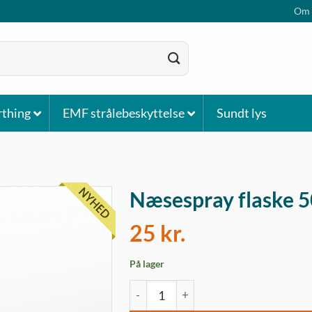
Om 
rthing
EMF strålebeskyttelse
Sundt lys
Næsespray flaske 5
25
kr.
På lager
Næsespray flaske 50 ml | Transparent