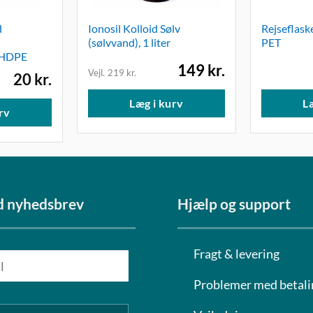
d
Ionosil Kolloid Sølv
Rejseflask
(sølvvand), 1 liter
PET
 HDPE
Den
Den
149
kr.
219
kr.
20
kr.
oprindelige
aktuelle
pris
pris
var:
er:
Læg i kurv
L
219 kr..
149 kr..
rv
d nyhedsbrev
Hjælp og support
Fragt & levering
Problemer med betali