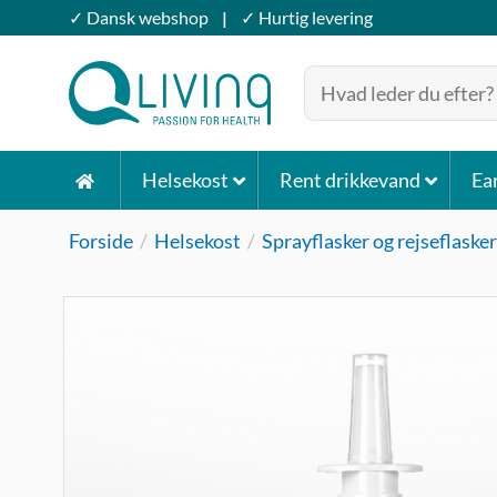
Fortsæt
✓ Dansk webshop
|
✓ Hurtig levering
til
indhold
Søg
efter:
Helsekost
Rent drikkevand
Ea
Forside
/
Helsekost
/
Sprayflasker og rejseflasker