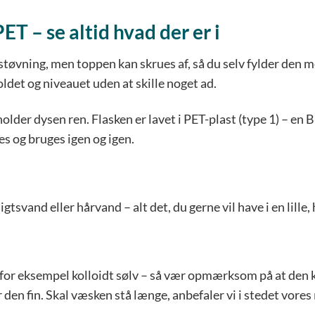
ET – se altid hvad der er i
tøvning, men toppen kan skrues af, så du selv fylder den m
oldet og niveauet uden at skille noget ad.
der dysen ren. Flasken er lavet i PET-plast (type 1) – en BP
es og bruges igen og igen.
gtsvand eller hårvand – alt det, du gerne vil have i en lille,
 for eksempel kolloidt sølv – så vær opmærksom på at den kl
er den fin. Skal væsken stå længe, anbefaler vi i stedet vores