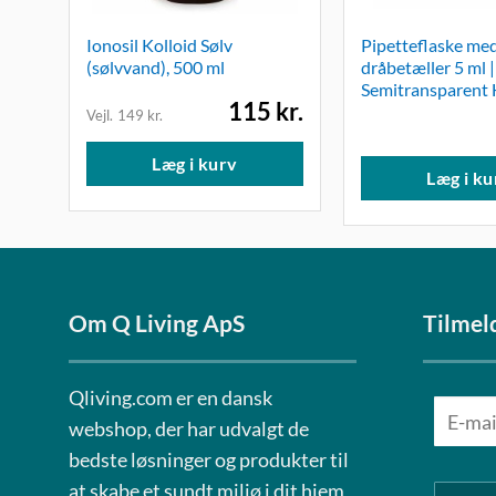
Ionosil Kolloid Sølv
Pipetteflaske me
(sølvvand), 500 ml
dråbetæller 5 ml |
Semitransparent
Den
Den
115
kr.
149
kr.
oprindelige
aktuelle
pris
pris
var:
er:
Læg i kurv
149 kr..
115 kr..
Læg i ku
Om Q Living ApS
Tilmel
Qliving.com er en dansk
webshop, der har udvalgt de
bedste løsninger og produkter til
at skabe et sundt miljø i dit hjem