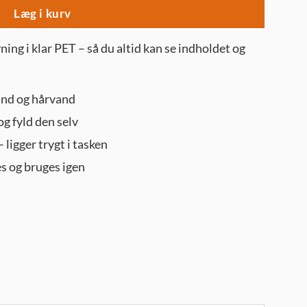
Læg i kurv
vning i klar PET – så du altid kan se indholdet og
and og hårvand
g fyld den selv
ligger trygt i tasken
es og bruges igen