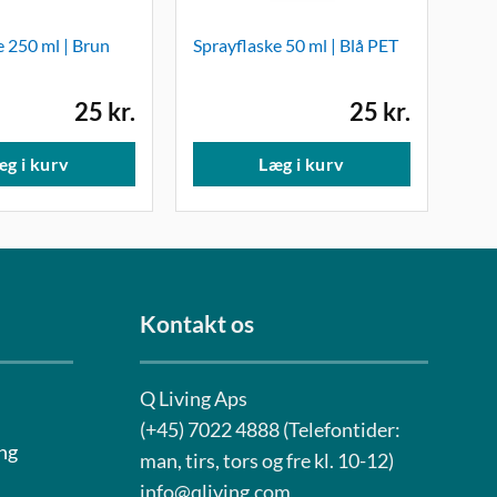
e 250 ml | Brun
Sprayflaske 50 ml | Blå PET
25
kr.
25
kr.
æg i kurv
Læg i kurv
Kontakt os
Q Living Aps
(+45) 7022 4888 (Telefontider:
ng
man, tirs, tors og fre kl. 10-12)
info@qliving.com