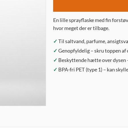
En lille sprayflaske med fin forstø
hvor meget der er tilbage.
✓
Til saltvand, parfume, ansigtsv
✓
Genopfyldelig – skru toppen af o
✓
Beskyttende hætte over dysen – 
✓
BPA-fri PET (type 1) – kan skyll