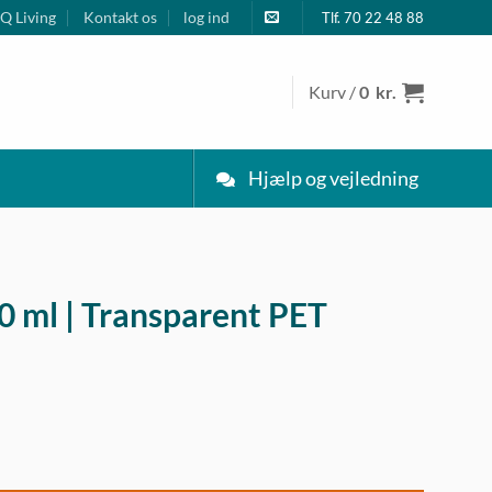
Q Living
Kontakt os
log ind
Tlf. 70 22 48 88
Kurv /
0
kr.
Hjælp og vejledning
0 ml | Transparent PET
 PET antal