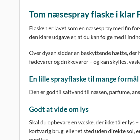
Tom næsespray flaske i klar P
Flasken er lavet som en næsespray med fin fors
den klare udgave er, at du kan følge med i indh
Over dysen sidder en beskyttende hætte, der hol
fødevarer og drikkevarer – og kan skylles, vask
En lille sprayflaske til mange formål
Den er god til saltvand til næsen, parfume, ansi
Godt at vide om lys
Skal du opbevare en væske, der ikke tåler lys –
kortvarig brug, eller et sted uden direkte sol, 
mod lys.