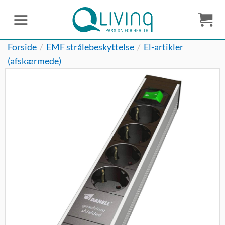
Fortsæt
til
indhold
Forside
/
EMF strålebeskyttelse
/
El-artikler
(afskærmede)