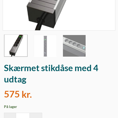
Skærmet stikdåse med 4
udtag
575
kr.
På lager
Skærmet stikdåse med 4 udtag antal