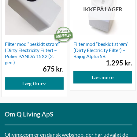
IKKE PÅ LAGER
Filter mod “beskidt strøm”
Filter mod “beskidt strøm”
(Dirty Electricity Filter) –
(Dirty Electricity Filter) –
Polier PANDA 15X2 (2.
Bajog Alpha 5B
1.295
kr.
gen.)
675
kr.
Læs mere
Læg i kurv
Om Q Living ApS
Qliving.com er en dansk webshop, der har udvalgt de