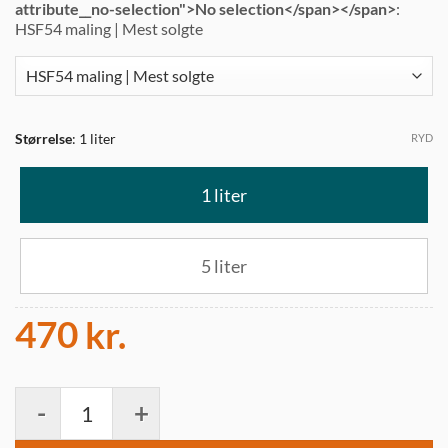
attribute__no-selection">No selection</span></span>
:
HSF54 maling | Mest solgte
Størrelse
:
1 liter
RYD
1 liter
5 liter
470
kr.
HSF54 Yshield maling mod HF stråling og LF elektriske felter an