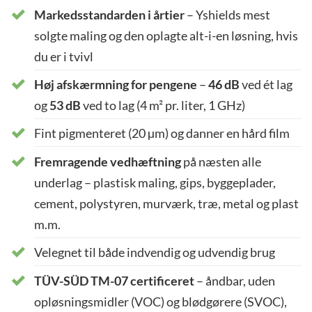
Markedsstandarden i årtier
– Yshields mest
solgte maling og den oplagte alt-i-en løsning, hvis
du er i tvivl
Høj afskærmning for pengene
–
46 dB
ved ét lag
og
53 dB
ved to lag (4 m² pr. liter, 1 GHz)
Fint pigmenteret (20 µm) og danner en hård film
Fremragende vedhæftning
på næsten alle
underlag – plastisk maling, gips, byggeplader,
cement, polystyren, murværk, træ, metal og plast
m.m.
Velegnet til både indvendig og udvendig brug
TÜV-SÜD TM-07 certificeret
– åndbar, uden
opløsningsmidler (VOC) og blødgørere (SVOC),