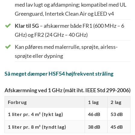
med lav lugt og afdampning; kompatibel med UL
Greenguard, Intertek Clean Air og LEED v4
Klar til 5G
– afskærmer både FR1 (600 MHz – 6
GHz) og FR2 (24 GHz – 40 GHz)
Kan påføres med malerrulle, sprøjte, airless-
sprøjte eller dypning
Så meget dæmper HSF54 højfrekvent stråling
Afskærmning ved 1 GHz (målt iht. IEEE Std 299-2006)
Forbrug
1 lag
2 lag
1 liter pr. 4 m² (tykt lag)
46 dB
53 dB
1 liter pr. 8 m² (tyndt lag)
38 dB
45 dB