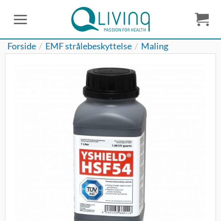
Fortsæt
til
indhold
Forside
/
EMF strålebeskyttelse
/
Maling