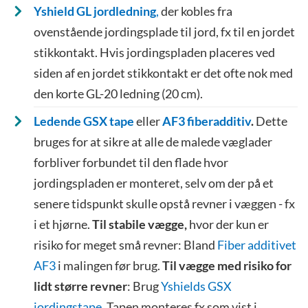
Yshield GL jordledning
,
der kobles fra
ovenstående jordingsplade til jord, fx til en jordet
stikkontakt. Hvis jordingspladen placeres ved
siden af en jordet stikkontakt er det ofte nok med
den korte GL-20 ledning (20 cm).
Ledende GSX tape
eller
AF3 fiberadditiv
.
Dette
bruges for at sikre at alle de malede væglader
forbliver forbundet til den flade hvor
jordingspladen er monteret, selv om der på et
senere tidspunkt skulle opstå revner i væggen - fx
i et hjørne.
Til stabile vægge,
hvor der kun er
risiko for meget små revner: Bland
Fiber additivet
AF3
i malingen før brug.
Til vægge med risiko for
lidt større revner
: Brug
Yshields GSX
jordingstape
, Tapen monteres fx som vist i