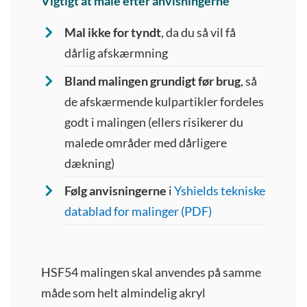
Vigtigt at male efter anvisningerne
Mal ikke for tyndt
, da du så vil få
dårlig afskærmning
Bland malingen grundigt før brug
, så
de afskærmende kulpartikler fordeles
godt i malingen (ellers risikerer du
malede områder med dårligere
dækning)
Følg anvisningerne
i
Yshields tekniske
datablad for malinger (PDF)
HSF54 malingen skal anvendes på samme
måde som helt almindelig akryl