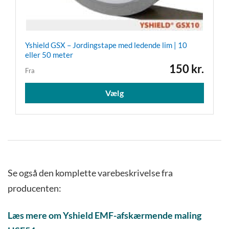
Yshield GSX – Jordingstape med ledende lim | 10
eller 50 meter
150
kr.
Fra
Dette
Vælg
vare
har
flere
variant
Muligh
kan
Se også den komplette varebeskrivelse fra
vælges
producenten:
på
varesi
Læs mere om Yshield EMF-afskærmende maling