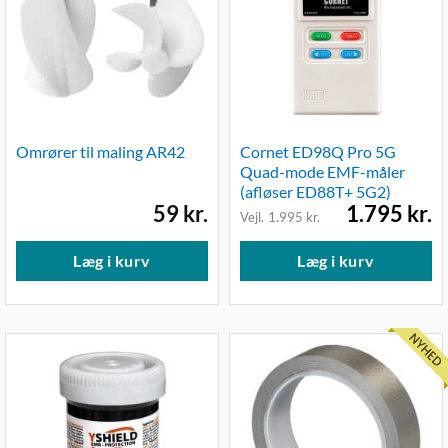
Omrører til maling AR42
Cornet ED98Q Pro 5G
Quad-mode EMF-måler
(afløser ED88T+ 5G2)
59
kr.
Den
Den
1.795
kr.
1.995
kr.
oprindelige
aktuelle
pris
pris
var:
er:
Læg i kurv
Læg i kurv
1.995 kr..
1.795 kr..