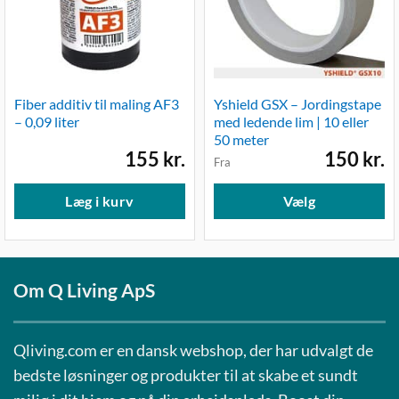
Fiber additiv til maling AF3
Yshield GSX – Jordingstape
– 0,09 liter
med ledende lim | 10 eller
50 meter
155
kr.
150
kr.
Fra
De
va
Læg i kurv
Vælg
ha
fl
va
Mu
Om Q Living ApS
ka
væ
på
Qliving.com er en dansk webshop, der har udvalgt de
va
bedste løsninger og produkter til at skabe et sundt