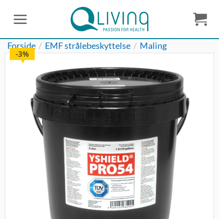
Fortsæt
til
indhold
Forside
/
EMF strålebeskyttelse
/
Maling
3%