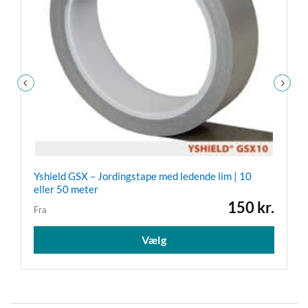
Yshield GSX – Jordingstape med ledende lim | 10
eller 50 meter
150
kr.
Fra
Dette
Vælg
vare
har
flere
variant