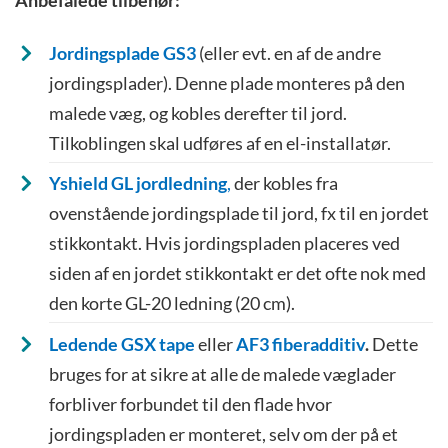
Jordingsplade GS3
(eller evt. en af de andre
jordingsplader). Denne plade monteres på den
malede væg, og kobles derefter til jord.
Tilkoblingen skal udføres af en el-installatør.
Yshield GL jordledning
,
der kobles fra
ovenstående jordingsplade til jord, fx til en jordet
stikkontakt. Hvis jordingspladen placeres ved
siden af en jordet stikkontakt er det ofte nok med
den korte GL-20 ledning (20 cm).
Ledende GSX tape
eller
AF3 fiberadditiv
.
Dette
bruges for at sikre at alle de malede væglader
forbliver forbundet til den flade hvor
jordingspladen er monteret, selv om der på et