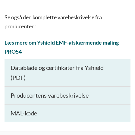
Muligh
kan
Se også den komplette varebeskrivelse fra
vælges
producenten:
på
varesi
Læs mere om Yshield EMF-afskærmende maling
PRO54
Datablade og certifikater fra Yshield
(PDF)
Producentens varebeskrivelse
MAL-kode