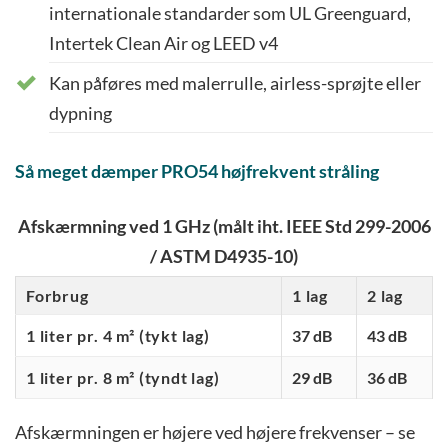
internationale standarder som UL Greenguard,
Intertek Clean Air og LEED v4
Kan påføres med malerrulle, airless-sprøjte eller
dypning
Så meget dæmper PRO54 højfrekvent stråling
Afskærmning ved 1 GHz (målt iht. IEEE Std 299-2006
/ ASTM D4935-10)
Forbrug
1 lag
2 lag
1 liter pr. 4 m² (tykt lag)
37 dB
43 dB
1 liter pr. 8 m² (tyndt lag)
29 dB
36 dB
Afskærmningen er højere ved højere frekvenser – se