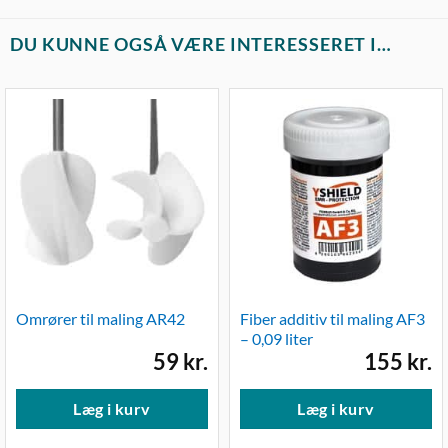
DU KUNNE OGSÅ VÆRE INTERESSERET I…
Omrører til maling AR42
Fiber additiv til maling AF3
– 0,09 liter
59
kr.
155
kr.
Læg i kurv
Læg i kurv