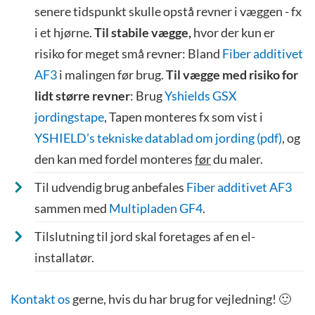
senere tidspunkt skulle opstå revner i væggen - fx
i et hjørne.
Til stabile vægge,
hvor der kun er
risiko for meget små revner: Bland
Fiber additivet
AF3
i malingen før brug.
Til vægge med risiko for
lidt større revner
: Brug
Yshields GSX
jordingstape
, Tapen monteres fx som vist i
YSHIELD’s tekniske datablad om jording (pdf)
, og
den kan med fordel monteres
før
du maler.
Til udvendig brug anbefales
Fiber additivet AF3
sammen med
Multipladen GF4
.
Tilslutning til jord skal foretages af en el-
installatør.
Kontakt os
gerne, hvis du har brug for vejledning! 🙂