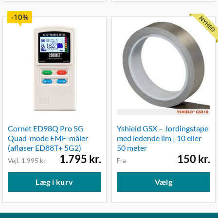
10%
Cornet ED98Q Pro 5G
Yshield GSX – Jordingstape
Quad-mode EMF-måler
med ledende lim | 10 eller
(afløser ED88T+ 5G2)
50 meter
Den
Den
1.795
kr.
150
kr.
1.995
kr.
Fra
oprindelige
aktuelle
De
pris
pris
var:
er:
va
Læg i kurv
Vælg
1.995 kr..
1.795 kr..
ha
fl
va