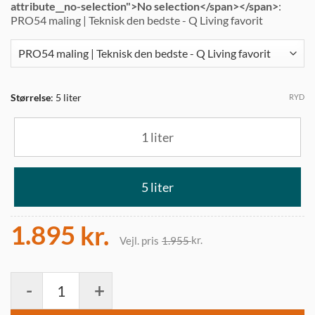
attribute__no-selection">No selection</span></span>
:
PRO54 maling | Teknisk den bedste - Q Living favorit
Størrelse
:
5 liter
RYD
1 liter
5 liter
Den
Den
1.895
kr.
kr.
1.955
oprindelige
aktuelle
pris
pris
PRO54 Yshield maling mod HF stråling og LF elektriske felter a
var:
er:
1.955 kr..
1.895 kr..